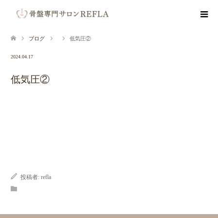
ブログ
低気圧②
2024.04.17
低気圧②
投稿者:
refla