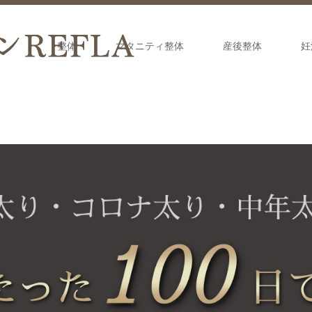
整体
マタニティ整体
産後整体
妊