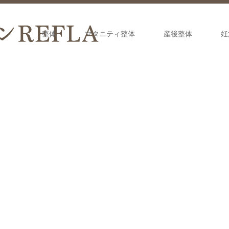
整体
マタニティ整体
産後整体
妊