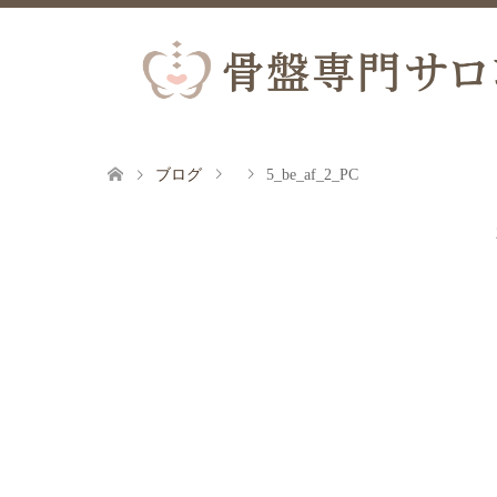
ブログ
5_be_af_2_PC